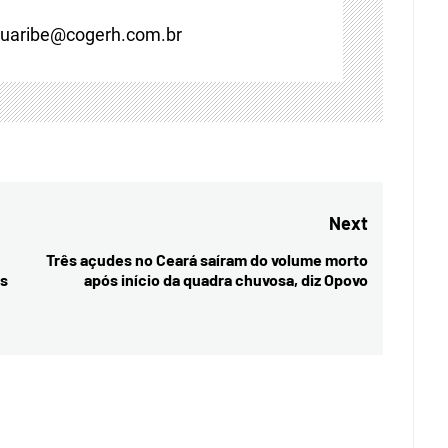
guaribe@cogerh.com.br
Next
Três açudes no Ceará saíram do volume morto
Next
es
após início da quadra chuvosa, diz Opovo
post: