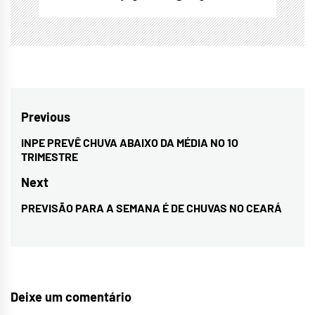
Navegação
Previous
de
INPE PREVÊ CHUVA ABAIXO DA MÉDIA NO 1O
Previous
TRIMESTRE
Post
post:
Next
PREVISÃO PARA A SEMANA É DE CHUVAS NO CEARÁ
Next
post:
Deixe um comentário