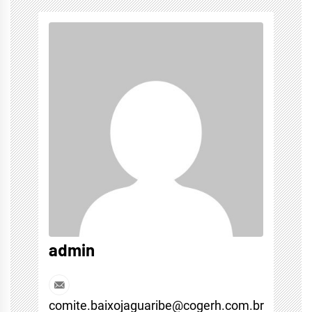
admin
comite.baixojaguaribe@cogerh.com.br