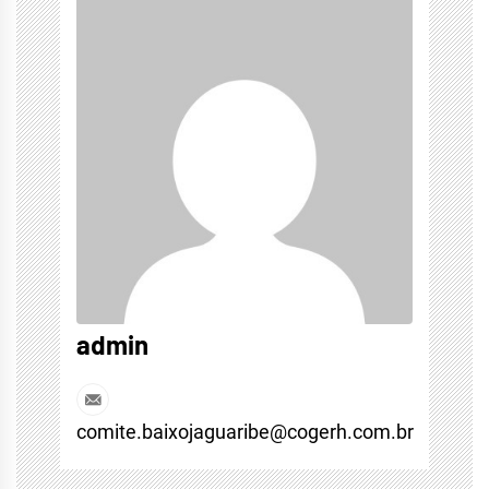
admin
comite.baixojaguaribe@cogerh.com.br