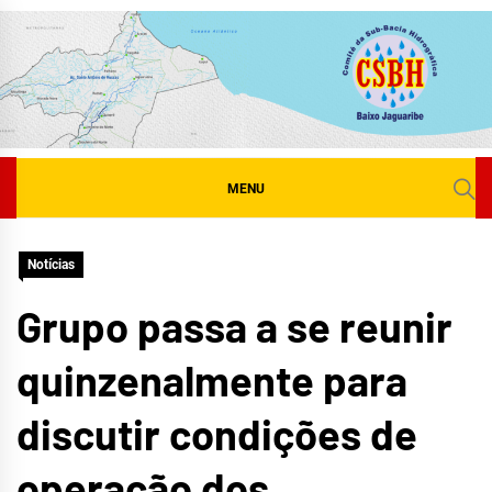
Skip
to
content
MENU
Notícias
Grupo passa a se reunir
quinzenalmente para
discutir condições de
operação dos