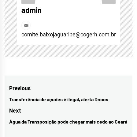
admin
comite.baixojaguaribe@cogerh.com.br
Navegação
Previous
de
Transferência de açudes é ilegal, alerta Dnocs
Previous
Post
post:
Next
Água da Transposição pode chegar mais cedo ao Ceará
Next
post: