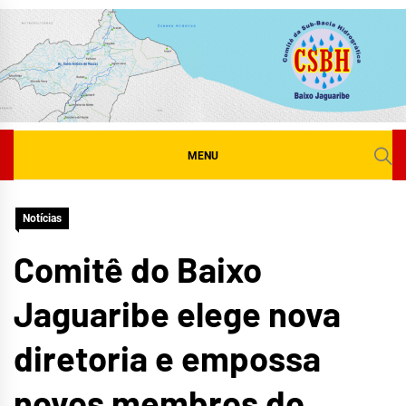
Skip
to
content
MENU
Notícias
Comitê do Baixo
Jaguaribe elege nova
diretoria e empossa
novos membros do