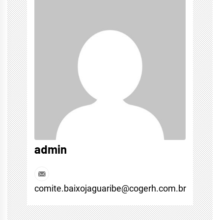
admin
comite.baixojaguaribe@cogerh.com.br