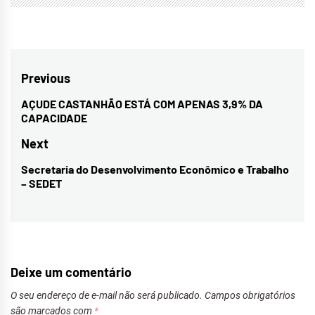
Navegação
Previous
de
AÇUDE CASTANHÃO ESTÁ COM APENAS 3,9% DA
Previous
CAPACIDADE
Post
post:
Next
Secretaria do Desenvolvimento Econômico e Trabalho
Next
– SEDET
post:
Deixe um comentário
O seu endereço de e-mail não será publicado.
Campos obrigatórios
são marcados com
*