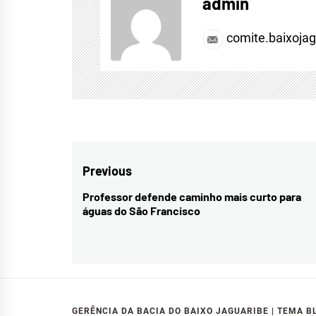
admin
comite.baixoja
Navegação
Previous
de
Professor defende caminho mais curto para
Previous
águas do São Francisco
Post
post:
GERÊNCIA DA BACIA DO BAIXO JAGUARIBE
|
TEMA B