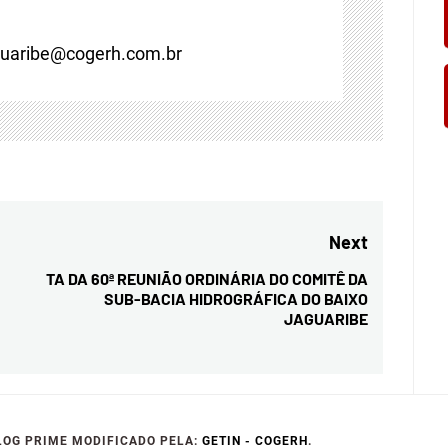
guaribe@cogerh.com.br
Next
TA DA 60ª REUNIÃO ORDINÁRIA DO COMITÊ DA
Next
SUB-BACIA HIDROGRÁFICA DO BAIXO
post:
JAGUARIBE
LOG PRIME MODIFICADO PELA:
GETIN - COGERH
.