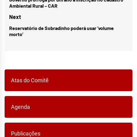
de
Previous
Ambiental Rural – CAR
Post
post:
Next
Reservatório de Sobradinho poderá usar ‘volume
Next
morto’
post:
Atas do Comitê
Agenda
Publicações