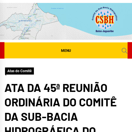
Skip
to
content
MENU
Atas do Comitê
ATA DA 45ª REUNIÃO
ORDINÁRIA DO COMITÊ
DA SUB-BACIA
HIDROGRÁFICA DO