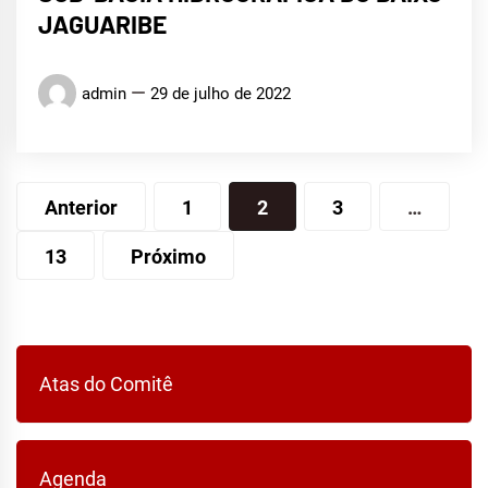
JAGUARIBE
admin
29 de julho de 2022
Paginação
Anterior
1
2
3
…
de
13
Próximo
posts
Atas do Comitê
Agenda